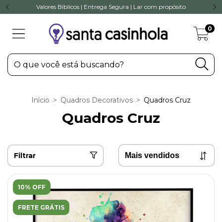
Valores Bíblicos | Entrega Segura | Lar com propósito
0
Início
>
Quadros Decorativos
>
Quadros Cruz
Quadros Cruz
Filtrar
10% OFF
FRETE GRÁTIS