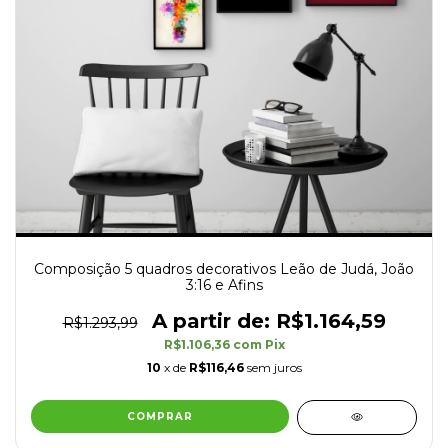
Composição 5 quadros decorativos Leão de Judá, João
3:16 e Afins
R$1.164,59
R$1.293,99
R$1.106,36
com
Pix
10
x de
R$116,46
sem juros
COMPRAR