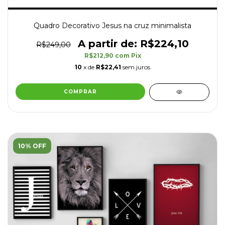
Quadro Decorativo Jesus na cruz minimalista
R$224,10
R$249,00
R$212,90
com
Pix
10
x de
R$22,41
sem juros
COMPRAR
10% OFF