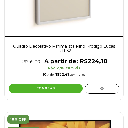
Quadro Decorativo Minimalista Filho Pródigo Lucas
15:11-32
R$224,10
R$249,00
R$212,90
com
Pix
10
x de
R$22,41
sem juros
COMPRAR
10% OFF