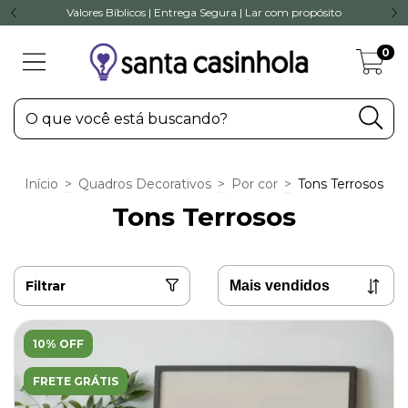
Valores Bíblicos | Entrega Segura | Lar com propósito
0
Início
>
Quadros Decorativos
>
Por cor
>
Tons Terrosos
Tons Terrosos
Filtrar
10% OFF
FRETE GRÁTIS