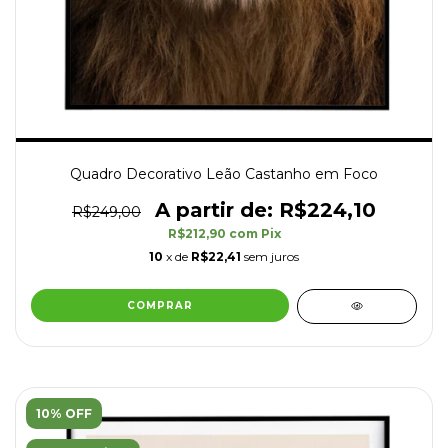
Quadro Decorativo Leão Castanho em Foco
R$224,10
R$249,00
R$212,90
com
Pix
10
x de
R$22,41
sem juros
COMPRAR
10% OFF