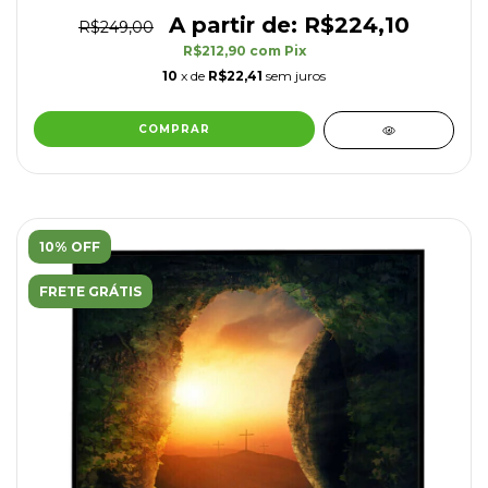
R$224,10
R$249,00
R$212,90
com
Pix
10
x de
R$22,41
sem juros
COMPRAR
10% OFF
FRETE GRÁTIS