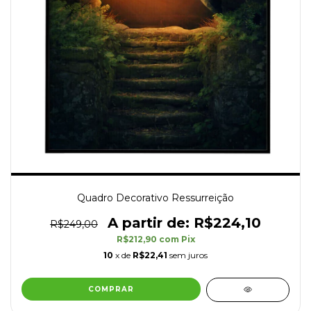
Quadro Decorativo Ressurreição
R$224,10
R$249,00
R$212,90
com
Pix
10
x de
R$22,41
sem juros
COMPRAR