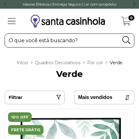
Valores Bíblicos | Entrega Segura | Lar com propósito
0
Início
>
Quadros Decorativos
>
Por cor
>
Verde
Verde
Filtrar
10% OFF
FRETE GRÁTIS