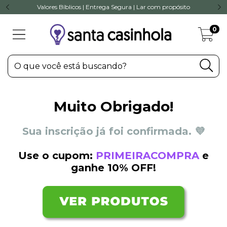
Valores Bíblicos | Entrega Segura | Lar com propósito
0
Muito Obrigado!
Sua inscrição já foi confirmada. 💜
Use o cupom:
PRIMEIRACOMPRA
e
ganhe 10% OFF!