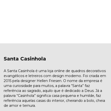
Santa Casinhola
A Santa Casinhola é uma loja online de quadros decorativos
evangélicos e letreiros com design moderno. Foi criada em
2015 pela designer Hellen Friesen. O nome da empresa é
uma curiosidade para muitos, a palavra “Santa” faz
referência ao sagrado, aquilo que é dedicado a Deus. Já a
palavra “Casinhola” significa casa pequena e humilde, faz
referência aquelas casas do interior, cheirando a bolo, cheia
de amor e ternura.