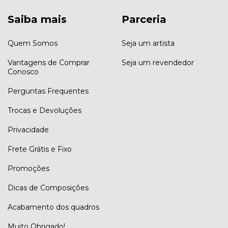
Saiba mais
Parceria
Quem Somos
Seja um artista
Vantagens de Comprar
Seja um revendedor
Conosco
Perguntas Frequentes
Trocas e Devoluções
Privacidade
Frete Grátis e Fixo
Promoções
Dicas de Composições
Acabamento dos quadros
Muito Obrigado!