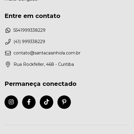
Entre em contato
5541999338229
(41) 999338229
contato@santacasinhola.com.br
Rua Rockfeller, 468 - Curitiba
Permaneça conectado