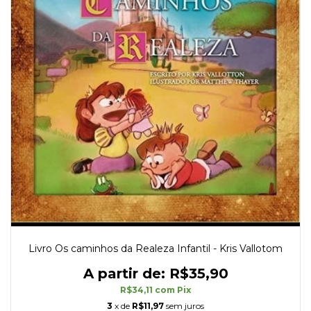
Livro Os caminhos da Realeza Infantil - Kris Vallotom
R$35,90
R$34,11
com
Pix
3
x de
R$11,97
sem juros