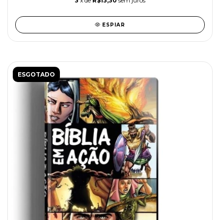
3
x de
R$13,30
sem juros
ESPIAR
ESGOTADO