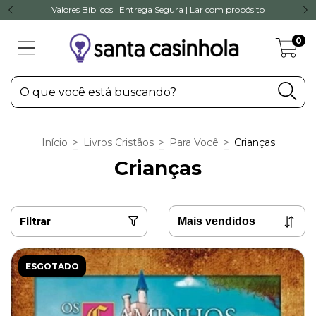
Valores Bíblicos | Entrega Segura | Lar com propósito
0
Início
>
Livros Cristãos
>
Para Você
>
Crianças
Crianças
Filtrar
ESGOTADO