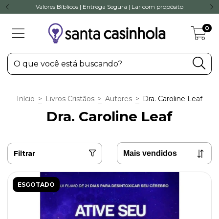
Valores Bíblicos | Entrega Segura | Lar com propósito
0
Início
>
Livros Cristãos
>
Autores
>
Dra. Caroline Leaf
Dra. Caroline Leaf
Filtrar
ESGOTADO