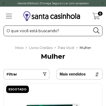
Valores Bíblicos | Entrega Segura | Lar com propósito
0
Início
>
Livros Cristãos
>
Para Você
>
Mulher
Mulher
Filtrar
ESGOTADO