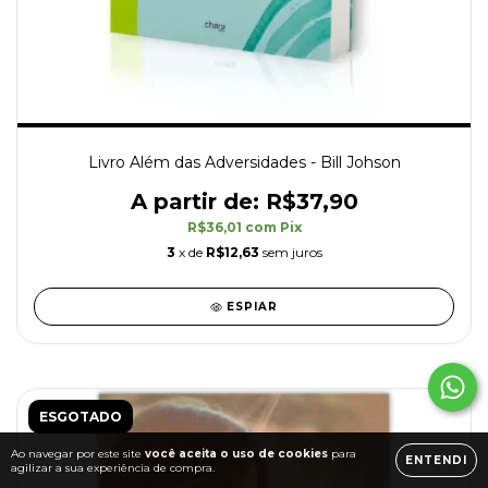
Livro Além das Adversidades - Bill Johson
R$37,90
R$36,01
com
Pix
3
x de
R$12,63
sem juros
ESPIAR
ESGOTADO
Ao navegar por este site
você aceita o uso de cookies
para
ENTENDI
agilizar a sua experiência de compra.