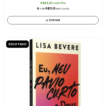
R$63,56
com
Pix
6
x de
R$11,15
sem juros
ESPIAR
ESGOTADO