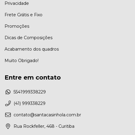
Privacidade
Frete Grátis e Fixo
Promoções
Dicas de Composições
Acabamento dos quadros
Muito Obrigado!
Entre em contato
5541999338229
(41) 999338229
contato@santacasinhola.com.br
Rua Rockfeller, 468 - Curitiba