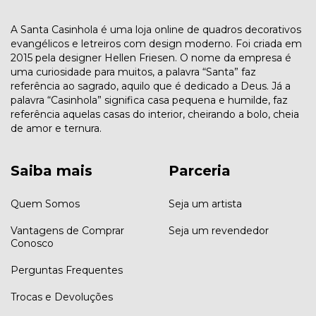
A Santa Casinhola é uma loja online de quadros decorativos
evangélicos e letreiros com design moderno. Foi criada em
2015 pela designer Hellen Friesen. O nome da empresa é
uma curiosidade para muitos, a palavra “Santa” faz
referência ao sagrado, aquilo que é dedicado a Deus. Já a
palavra “Casinhola” significa casa pequena e humilde, faz
referência aquelas casas do interior, cheirando a bolo, cheia
de amor e ternura.
Saiba mais
Parceria
Quem Somos
Seja um artista
Vantagens de Comprar
Seja um revendedor
Conosco
Perguntas Frequentes
Trocas e Devoluções