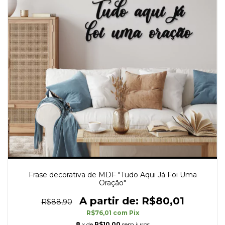
Frase decorativa de MDF "Tudo Aqui Já Foi Uma
Oração"
R$80,01
R$88,90
R$76,01
com
Pix
8
x de
R$10,00
sem juros