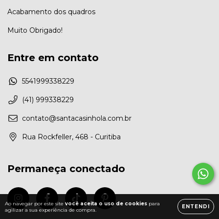
Acabamento dos quadros
Muito Obrigado!
Entre em contato
5541999338229
(41) 999338229
contato@santacasinhola.com.br
Rua Rockfeller, 468 - Curitiba
Permaneça conectado
Ao navegar por este site
você aceita o uso de cookies
para
ENTENDI
agilizar a sua experiência de compra.