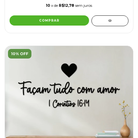
10
x de
R$12,78
sem juros
COMPRAR
10% OFF