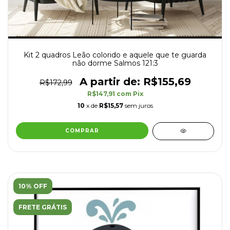
Kit 2 quadros Leão colorido e aquele que te guarda
não dorme Salmos 121:3
R$155,69
R$172,99
R$147,91
com
Pix
10
x de
R$15,57
sem juros
COMPRAR
10% OFF
FRETE GRÁTIS