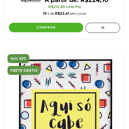
R$249,00
R$212,90
com
Pix
10
x de
R$22,41
sem juros
COMPRAR
10% OFF
FRETE GRÁTIS