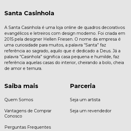
Santa Casinhola
A Santa Casinhola é uma loja online de quadros decorativos
evangélicos e letreiros com design moderno. Foi criada em
2015 pela designer Hellen Friesen. O nome da empresa é
uma curiosidade para muitos, a palavra “Santa” faz
referência ao sagrado, aquilo que é dedicado a Deus. Já a
palavra “Casinhola” significa casa pequena e humilde, faz
referência aquelas casas do interior, cheirando a bolo, cheia
de amor e ternura.
Saiba mais
Parceria
Quem Somos
Seja um artista
Vantagens de Comprar
Seja um revendedor
Conosco
Perguntas Frequentes