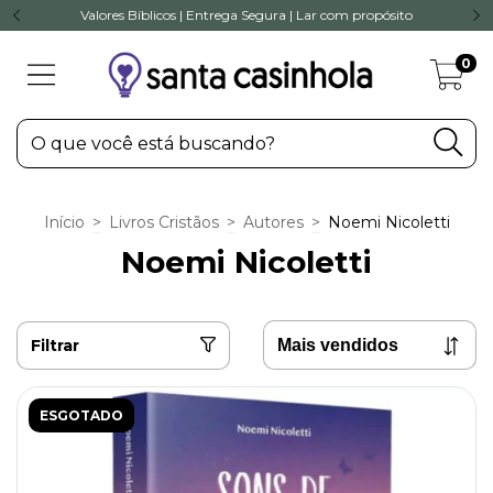
Valores Bíblicos | Entrega Segura | Lar com propósito
0
Início
>
Livros Cristãos
>
Autores
>
Noemi Nicoletti
Noemi Nicoletti
Filtrar
ESGOTADO