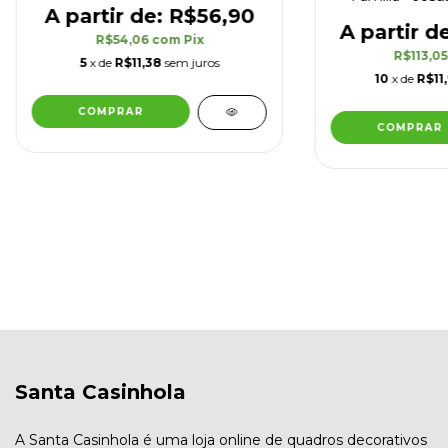
R$56,90
R$54,06
com
Pix
R$113,0
5
x de
R$11,38
sem juros
10
x de
R$11
Santa Casinhola
A Santa Casinhola é uma loja online de quadros decorativos