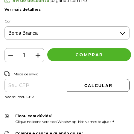
5% de desconto
pagando com Pix
Ver mais detalhes
Cor
ALTERAR CEP
Entregas para o CEP:
Meios de envio
CALCULAR
Não sei meu CEP
Ficou com dúvida?
Clique no ícone verde do WhatsApp. Nós vamos te ajudar!
Compre e cancele quando quiser.