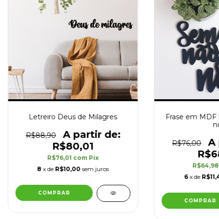
Letreiro Deus de Milagres
Frase em MDF 
n
R$88,90
R$76,00
R$80,01
R$6
R$76,01
com
Pix
R$64,9
8
x de
R$10,00
sem juros
6
x de
R$11,