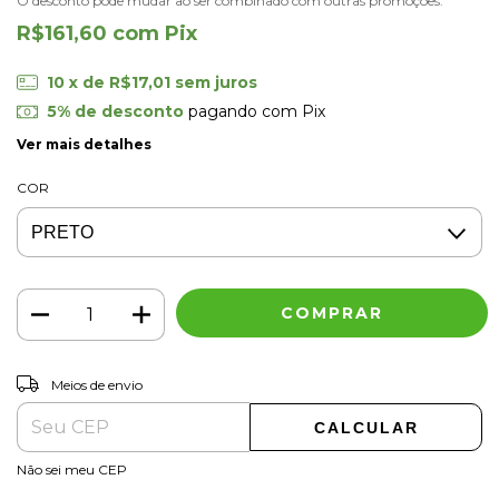
O desconto pode mudar ao ser combinado com outras promoções.
R$161,60
com
Pix
10
x de
R$17,01
sem juros
5% de desconto
pagando com Pix
Ver mais detalhes
COR
ALTERAR CEP
Entregas para o CEP:
Meios de envio
CALCULAR
Não sei meu CEP