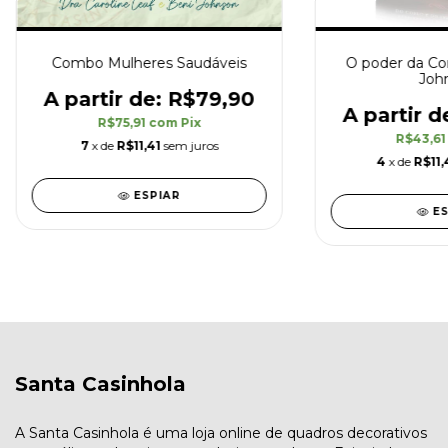
Combo Mulheres Saudáveis
O poder da Co
Joh
R$79,90
R$75,91
com
Pix
R$43,6
7
x de
R$11,41
sem juros
4
x de
R$11,
ESPIAR
E
Santa Casinhola
A Santa Casinhola é uma loja online de quadros decorativos