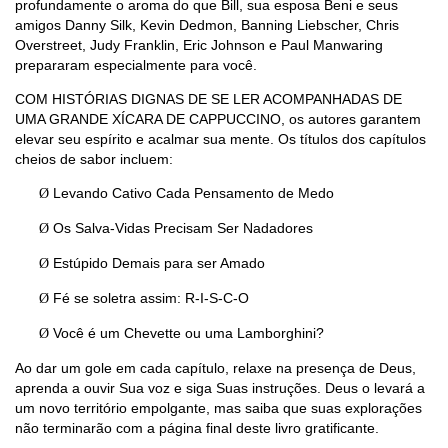
profundamente o aroma do que Bill, sua esposa Beni e seus
amigos Danny Silk, Kevin Dedmon, Banning Liebscher, Chris
Overstreet, Judy Franklin, Eric Johnson e Paul Manwaring
prepararam especialmente para você.
COM HISTÓRIAS DIGNAS DE SE LER ACOMPANHADAS DE
UMA GRANDE XÍCARA DE CAPPUCCINO, os autores garantem
elevar seu espírito e acalmar sua mente. Os títulos dos capítulos
cheios de sabor incluem:
Levando Cativo Cada Pensamento de Medo
Ø
Os Salva-Vidas Precisam Ser Nadadores
Ø
Estúpido Demais para ser Amado
Ø
Fé se soletra assim: R-I-S-C-O
Ø
Você é um Chevette ou uma Lamborghini?
Ø
Ao dar um gole em cada capítulo, relaxe na presença de Deus,
aprenda a ouvir Sua voz e siga Suas instruções. Deus o levará a
um novo território empolgante, mas saiba que suas explorações
não terminarão com a página final deste livro gratificante.